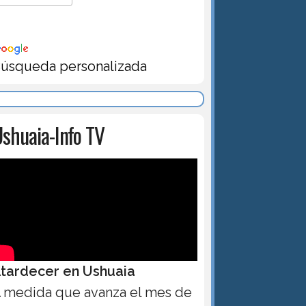
úsqueda personalizada
shuaia-Info TV
tardecer en Ushuaia
 medida que avanza el mes de