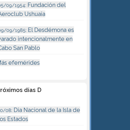
Fundación del
05/09/1954:
Aeroclub Ushuaia
El Desdémona es
09/09/1985:
varado intencionalmente en
Cabo San Pablo
ás efemérides
róximos días D
Dia Nacional de la Isla de
10/08:
los Estados