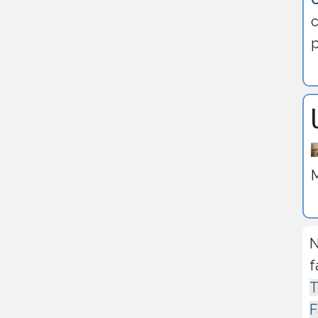
c
p
M
N
f
T
F