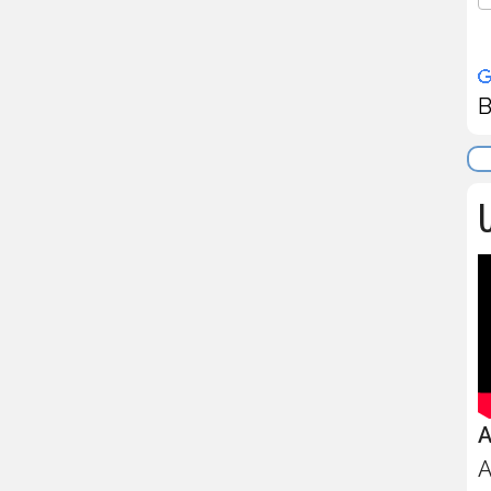
B
U
A
A