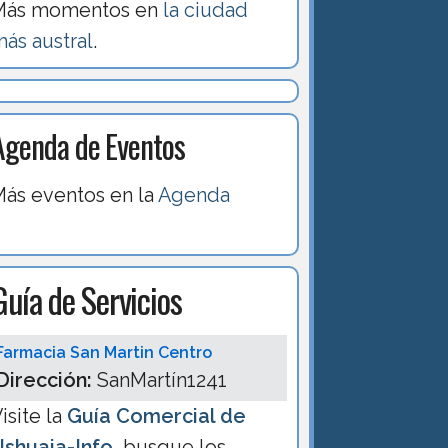
Más momentos en
la ciudad
ás austral
.
Agenda de Eventos
ás eventos en la
Agenda
Guía de Servicios
Farmacia San Martin Centro
Dirección:
SanMartín1241
isite la
Guía Comercial de
Ushuaia-Info
, busque los