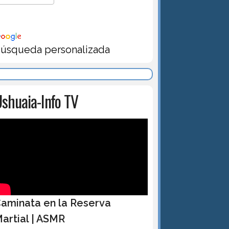
úsqueda personalizada
shuaia-Info TV
aminata en la Reserva
artial | ASMR