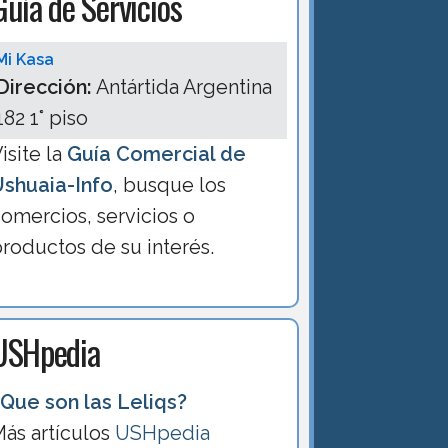
Guía de Servicios
Mi Kasa
Dirección:
Antártida Argentina
182 1° piso
isite la
Guía Comercial de
Ushuaia-Info
, busque los
omercios, servicios o
roductos de su interés.
USHpedia
Que son las Leliqs?
ás artículos
USHpedia