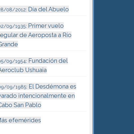
Día del Abuelo
28/08/2012:
Primer vuelo
02/09/1935:
regular de Aeroposta a Río
Grande
Fundación del
05/09/1954:
Aeroclub Ushuaia
El Desdémona es
09/09/1985:
varado intencionalmente en
Cabo San Pablo
ás efemérides