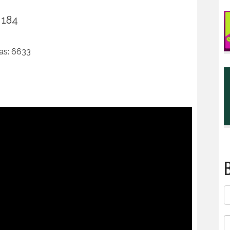
 184
tas: 6633
B