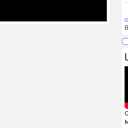
B
U
C
M