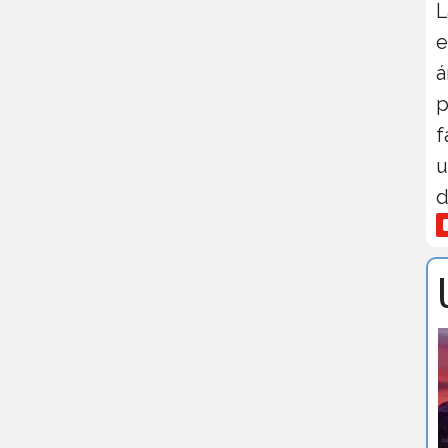
L
e
á
p
f
u
d